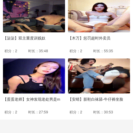
【柒柒】双主重度训贱奴
【木万】惩罚超时外卖员
积分：2
时长：35:48
积分：2
时长：55:35
【蛋蛋老师】女神发现老处男是m
【安晴】脏鞋白袜舔-牛仔裤坐脸
积分：2
时长：27:59
积分：2
时长：30:53