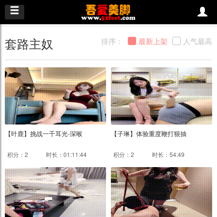
套路主奴
排序：
最新上架
人气最高
【叶鹿】挑战一千耳光-深喉
【子琳】体验重度鞭打狠抽
积分：2
时长：01:11:44
积分：2
时长：54:49