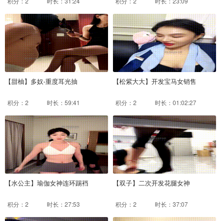
积分：2
时长：31:24
积分：2
时长：23:09
【甜柚】多奴-重度耳光抽
【松紫大大】开发宝马女销售
积分：2
时长：59:41
积分：2
时长：01:02:27
【水公主】瑜伽女神连环踢裆
【双子】二次开发花腿女神
积分：2
时长：27:53
积分：2
时长：37:07