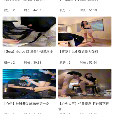
积分：2
时长：44:07
积分：2
时长：51:23
【Sera】单玩女奴-海量丝袜除臭器
【雪梨】温柔御姐暴力踢裆
积分：2
时长：30:33
积分：2
时长：52:54
【心伊】长靴开发05弟弟第一次
【心少大王】坐脸窒息-脏鞋脚下喂
食