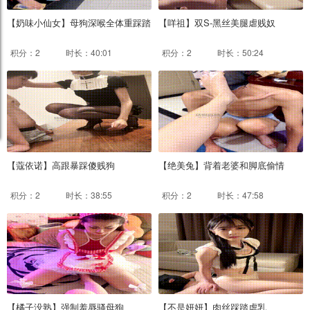
【奶味小仙女】母狗深喉全体重踩踏
【咩祖】双S-黑丝美腿虐贱奴
积分：2
时长：40:01
积分：2
时长：50:24
【蔻依诺】高跟暴踩傻贱狗
【绝美兔】背着老婆和脚底偷情
积分：2
时长：38:55
积分：2
时长：47:58
【橘子没熟】强制羞辱骚母狗
【不是妍妍】肉丝踩踏虐乳